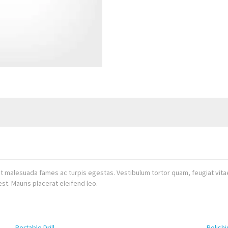
t malesuada fames ac turpis egestas. Vestibulum tortor quam, feugiat vitae,
st. Mauris placerat eleifend leo.
Portable Drill
Polishi