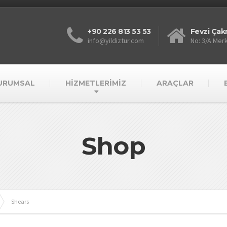
+90 226 813 53 53
Fevzi Çak
info@yildiztur.com
No: 3/A Mer
URUMSAL
HİZMETLERİMİZ
ARAÇLAR
Shop
Shears