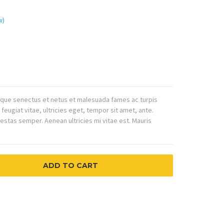
w)
tique senectus et netus et malesuada fames ac turpis
eugiat vitae, ultricies eget, tempor sit amet, ante.
stas semper. Aenean ultricies mi vitae est. Mauris
ADD TO CART