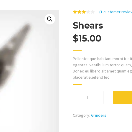
(
1
customer revie
Rated
1
Shears
3.00
out of 5
based
on
$
15.00
customer
rating
Pellentesque habitant morbi tris
egestas. Vestibulum tortor quam, f
Donec eu libero sit amet quam ege
placerat eleifend leo.
Shears
quantity
Category:
Grinders