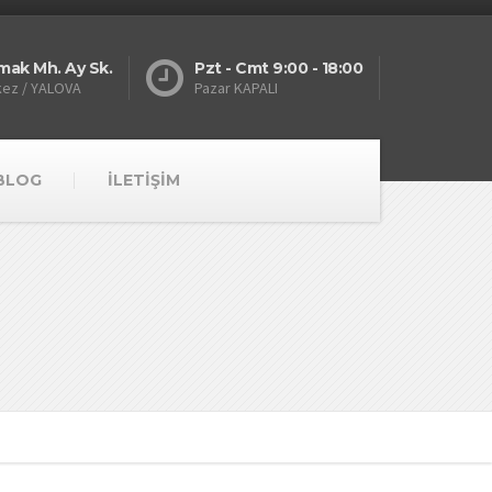
mak Mh. Ay Sk.
Pzt - Cmt 9:00 - 18:00
kez / YALOVA
Pazar KAPALI
BLOG
İLETİŞİM