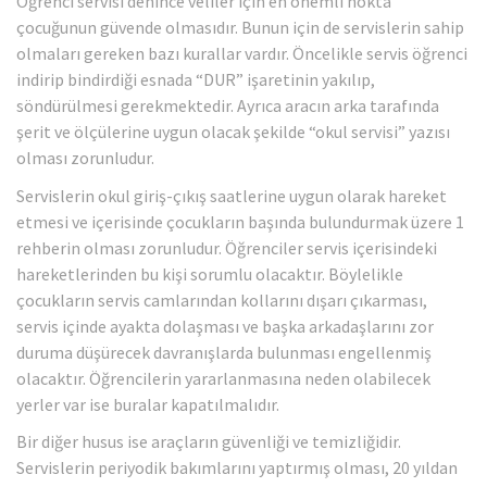
Öğrenci servisi denince veliler için en önemli nokta
çocuğunun güvende olmasıdır. Bunun için de servislerin sahip
olmaları gereken bazı kurallar vardır. Öncelikle servis öğrenci
indirip bindirdiği esnada “DUR” işaretinin yakılıp,
söndürülmesi gerekmektedir. Ayrıca aracın arka tarafında
şerit ve ölçülerine uygun olacak şekilde “okul servisi” yazısı
olması zorunludur.
Servislerin okul giriş-çıkış saatlerine uygun olarak hareket
etmesi ve içerisinde çocukların başında bulundurmak üzere 1
rehberin olması zorunludur. Öğrenciler servis içerisindeki
hareketlerinden bu kişi sorumlu olacaktır. Böylelikle
çocukların servis camlarından kollarını dışarı çıkarması,
servis içinde ayakta dolaşması ve başka arkadaşlarını zor
duruma düşürecek davranışlarda bulunması engellenmiş
olacaktır. Öğrencilerin yararlanmasına neden olabilecek
yerler var ise buralar kapatılmalıdır.
Bir diğer husus ise araçların güvenliği ve temizliğidir.
Servislerin periyodik bakımlarını yaptırmış olması, 20 yıldan