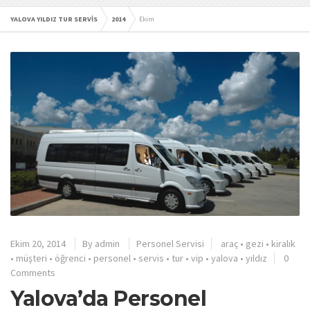
YALOVA YILDIZ TUR SERVİS
2014
Ekim
Ekim 20, 2014
By
admin
Personel Servisi
araç
•
gezi
•
kiralık
•
müşteri
•
öğrenci
•
personel
•
servis
•
tur
•
vip
•
yalova
•
yıldız
0
Comments
Yalova’da Personel