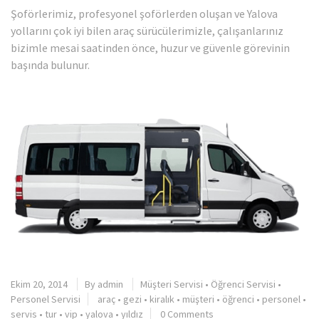
Şoförlerimiz, profesyonel şoförlerden oluşan ve Yalova
yollarını çok iyi bilen araç sürücülerimizle, çalışanlarınız
bizimle mesai saatinden önce, huzur ve güvenle görevinin
başında bulunur.
Ekim 20, 2014
By
admin
Müşteri Servisi
•
Öğrenci Servisi
•
Personel Servisi
araç
•
gezi
•
kiralık
•
müşteri
•
öğrenci
•
personel
•
servis
•
tur
•
vip
•
yalova
•
yıldız
0 Comments