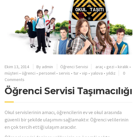
Ekim 13, 2014
By
admin
Öğrenci Servisi
araç
•
gezi
•
kiralık
•
müşteri
•
öğrenci
•
personel
•
servis
•
tur
•
vip
•
yalova
•
yıldız
0
Comments
Öğrenci Servisi Taşımacılığı
Okul servislerinin amacı, öğrencilerin ev ve okul arasında
güvenli bir şekilde ulaşımını sağlamaktır. Öğrenci velilerinin
en çok tercih ettiği ulaşım aracıdır.