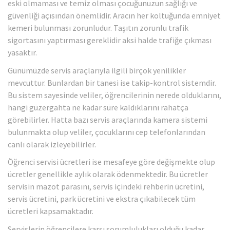
eski olmaması ve temiz olması çocuğunuzun sağlığı ve
güvenliği açısından önemlidir. Aracın her koltuğunda emniyet
kemeri bulunması zorunludur. Taşıtın zorunlu trafik
sigortasını yaptırması gereklidir aksi halde trafiğe çıkması
yasaktır.
Günümüzde servis araçlarıyla ilgili birçok yenilikler
mevcuttur. Bunlardan bir tanesi ise takip-kontrol sistemdir.
Bu sistem sayesinde veliler, öğrencilerinin nerede olduklarını,
hangi güzergahta ne kadar süre kaldıklarını rahatça
görebilirler. Hatta bazı servis araçlarında kamera sistemi
bulunmakta olup veliler, çocuklarını cep telefonlarından
canlı olarak izleyebilirler.
Öğrenci servisi ücretleri ise mesafeye göre değişmekte olup
ücretler genellikle aylık olarak ödenmektedir. Bu ücretler
servisin mazot parasını, servis içindeki rehberin ücretini,
servis ücretini, park ücretini ve ekstra çıkabilecek tüm
ücretleri kapsamaktadır.
Servislerin öğrencilere karşı sorumlulukları olduğu kadar