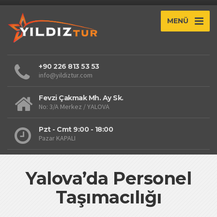
MENÜ
+90 226 813 53 53
info@yildiztur.com
Fevzi Çakmak Mh. Ay Sk.
No: 3/A Merkez / YALOVA
Pzt - Cmt 9:00 - 18:00
Pazar KAPALI
Yalova’da Personel
Taşımacılığı